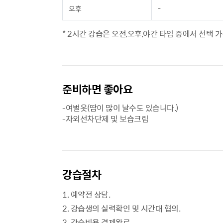
오후
-
* 2시간 강습은 오전,오후,야간 타임 중에서 선택 가
준비하면 좋아요
-여벌옷(땀이 많이 날수도 있습니다.)
-자외선차단제 및 보습크림
강습절차
1. 예약전 상담.
2. 강습생의 실력확인 및 시간대 협의.
3. 강습비용 결제완료.