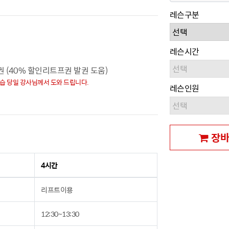
레슨구분
레슨시간
권 (40% 할인리트프권 발권 도움)
강습 당일 강사님께서 도와 드립니다.
레슨인원
장바
4시간
리프트이용
12:30~13:30