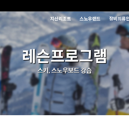
지산리조트
스노우랜드
장비의류
레슨프로그램
스키, 스노우보드 강습