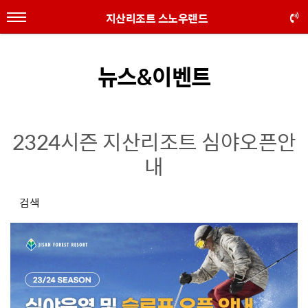
지산리조트 스노우랜드
뉴스&이벤트
2324시즌 지산리조트 심야오픈안
내
검색
본문