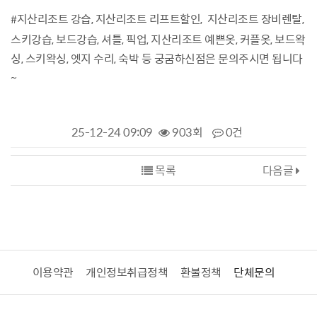
#지산리조트 강습, 지산리조트 리프트할인,
지산리조트
​ 장비렌탈,
스키강습, 보드강습, 셔틀, 픽업,
지산리조트
​ 예쁜옷, 커플옷, 보드왁
싱, 스키왁싱, 엣지 수리, 숙박 등 궁굼하신점은 문의주시면 됩니다
~
25-12-24 09:09
903회
0건
목록
다음글
이용약관
개인정보취급정책
환불정책
단체문의