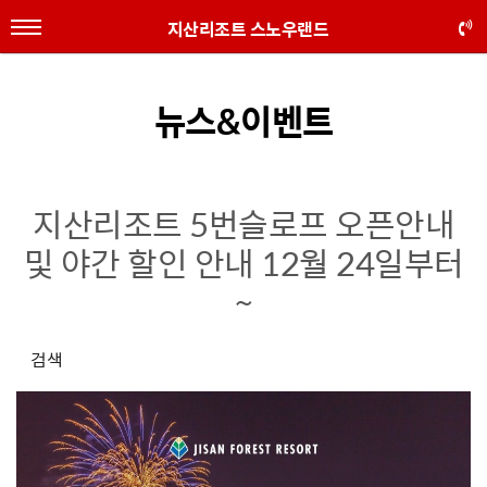
지산리조트 스노우랜드
뉴스&이벤트
지산리조트 5번슬로프 오픈안내
및 야간 할인 안내 12월 24일부터
~
검색
본문