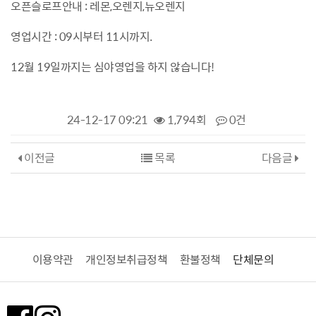
오픈슬로프안내 : 레몬,오렌지,뉴오렌지
영업시간 : 09시부터 11시까지.
12월 19일까지는 심야영업을 하지 않습니다!
24-12-17 09:21
1,794회
0건
이전글
목록
다음글
이용약관
개인정보취급정책
환불정책
단체문의