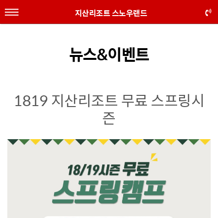
지산리조트 스노우랜드
뉴스&이벤트
1819 지산리조트 무료 스프링시
즌
본문